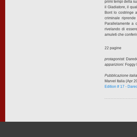
primi tempi della su
il Gladiatore, il q
Bont lo costringe a
criminale riprende
Parallelamente a q
rivelando di esser
amuleti che conferi
22 pagine
protagonisti:
Daredev
apparizioni:
Foggy 
Pubblicazione itali
Marvel Italia (Apr 2
Edition # 17 - Dare