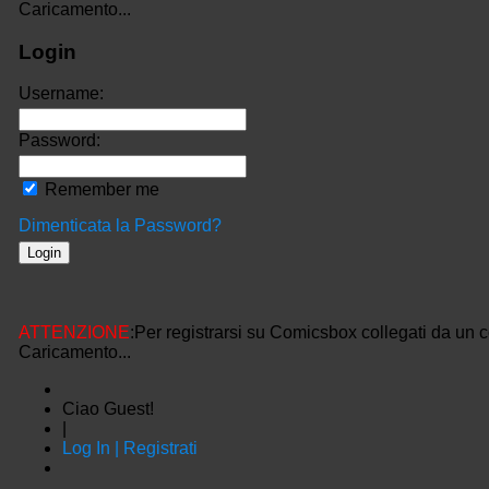
Caricamento...
Login
Username:
Password:
Remember me
Dimenticata la Password?
ATTENZIONE
:Per registrarsi su Comicsbox collegati da un 
Caricamento...
Ciao Guest!
|
Log In | Registrati