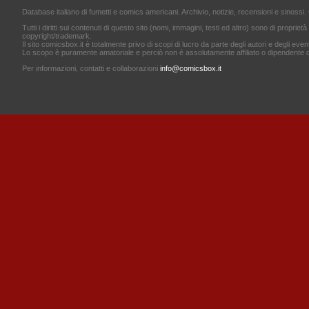
Database italiano di fumetti e comics americani. Archivio, notizie, recensioni e sinossi. 
Tutti i diritti sui contenuti di questo sito (nomi, immagini, testi ed altro) sono di proprietà 
copyright/trademark.
Il sito comicsbox.it è totalmente privo di scopi di lucro da parte degli autori e degli event
Lo scopo è puramente amatoriale e perciò non è assolutamente affiliato o dipendente d
Per informazioni, contatti e collaborazioni
info@comicsbox.it