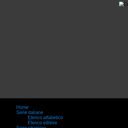
Home
Serie italiane
Elenco alfabetico
Elenco editore
Serie straniere