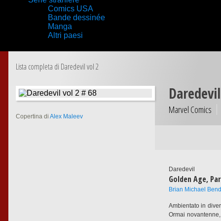
Comics USA
Bande dessinée
Manga
Altri paesi
Lista completa di Daredevil vol 2
Daredevil
Marvel Comics
Copertina di
Alex Maleev
Daredevil
Golden Age, Par
Brian Michael Bend
Ambientato in divers
Ormai novantenne, i