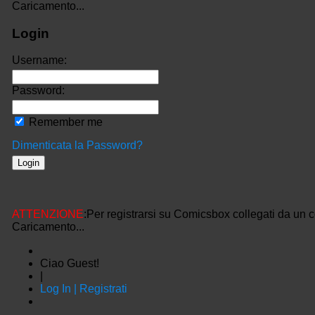
Caricamento...
Login
Username:
Password:
Remember me
Dimenticata la Password?
ATTENZIONE
:Per registrarsi su Comicsbox collegati da un 
Caricamento...
Ciao Guest!
|
Log In | Registrati