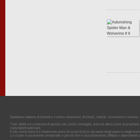
Database italiano di fumetti e comics americani. Archivio, notizie, recensioni e sinossi. 
Tutti i diritti sui contenuti di questo sito (nomi, immagini, testi ed altro) sono di proprietà 
copyright/trademark.
Il sito comicsbox.it è totalmente privo di scopi di lucro da parte degli autori e degli event
Lo scopo è puramente amatoriale e perciò non è assolutamente affiliato o dipendente d