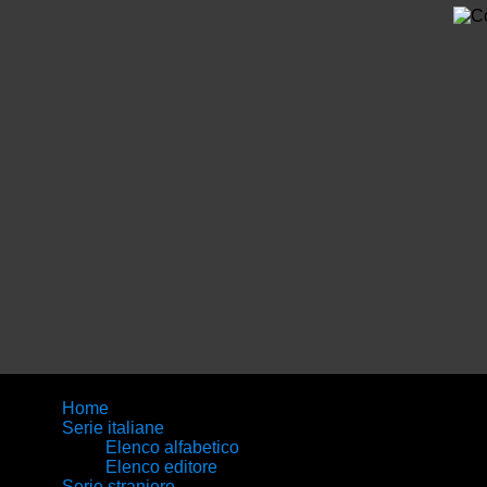
Home
Serie italiane
Elenco alfabetico
Elenco editore
Serie straniere