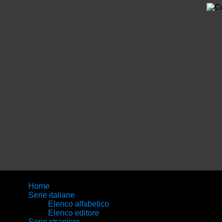
Home
Serie italiane
Elenco alfabetico
Elenco editore
Serie straniere