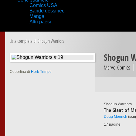
Comics USA
Bande dessinée
Manga
Altri paesi
Lista completa di Shogun Warriors
Shogun W
Marvel Comics
Copertina di
Herb Trimpe
Shogun Warriors
The Giant of M
Doug Moench
(scri
17 pagine