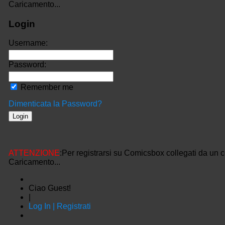
Caricamento...
Login
Username:
Password:
Remember me
Dimenticata la Password?
ATTENZIONE
:Per registrarsi su Comicsbox collegati da un 
Caricamento...
Ciao Guest!
|
Log In | Registrati