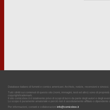
Database italiano di fumetti e comics americani. Archivio, notizie, recensioni e sinossi. 
Tutti i diritti sui contenuti di questo sito (nomi, immagini, testi ed altro) sono di proprietà 
copyright/trademark.
Il sito comicsbox.it è totalmente privo di scopi di lucro da parte degli autori e degli event
Lo scopo è puramente amatoriale e perciò non è assolutamente affiliato o dipendente d
Per informazioni, contatti e collaborazioni
info@comicsbox.it